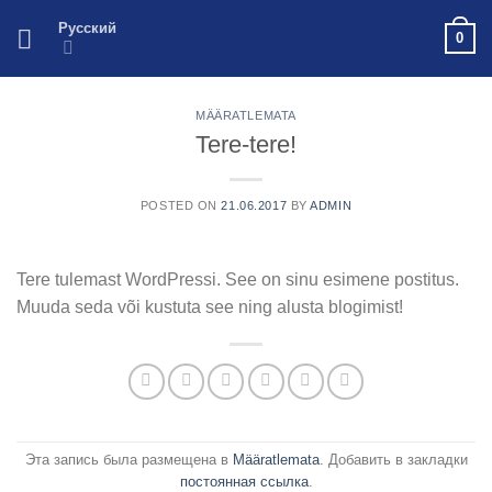
Skip
Русский
0
to
content
MÄÄRATLEMATA
Tere-tere!
POSTED ON
21.06.2017
BY
ADMIN
Tere tulemast WordPressi. See on sinu esimene postitus.
Muuda seda või kustuta see ning alusta blogimist!
Эта запись была размещена в
Määratlemata
. Добавить в закладки
постоянная ссылка
.