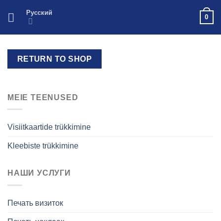
Skip
Русский
0
to
content
RETURN TO SHOP
MEIE TEENUSED
Visiitkaartide trükkimine
Kleebiste trükkimine
НАШИ УСЛУГИ
Печать визиток