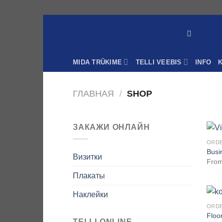
Skip
to
content
MIDA TRÜKIME
TELLI VEEBIS
INFO
ГЛАВНАЯ
/
SHOP
ЗАКАЖИ ОНЛАЙН
ORDE
Busi
Визитки
Fro
Плакаты
Наклейки
ORDE
Floo
TELLI ONLINE