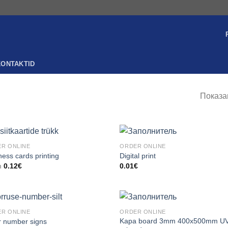
KONTAKTID
Показа
R ONLINE
ORDER ONLINE
ness cards printing
Digital print
m
0.12
€
0.01
€
R ONLINE
ORDER ONLINE
Kapa board 3mm 400x500mm U
r number signs