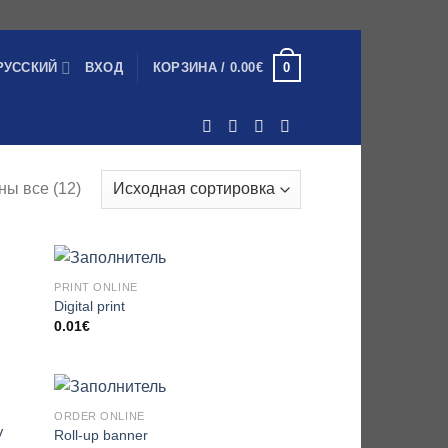
0
РУССКИЙ
ВХОД
КОРЗИНА /
0.00
€
ны все (12)
PRINT ONLINE
Digital print
0.01
€
ORDER ONLINE
V
Roll-up banner