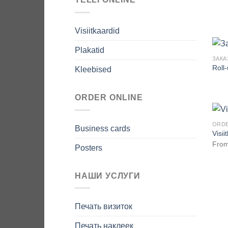
Visiitkaardid
Plakatid
ЗАКА
Roll
Kleebised
ORDER ONLINE
ORDE
Business cards
Visii
Fro
Posters
НАШИ УСЛУГИ
Печать визиток
Печать наклеек