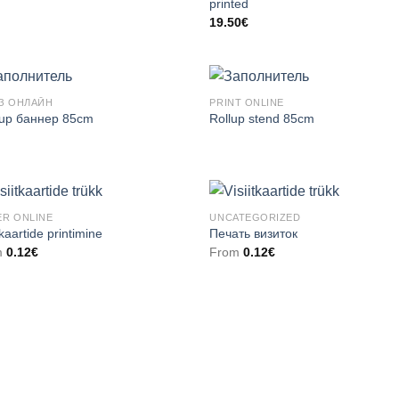
printed
19.50
€
З ОНЛАЙН
PRINT ONLINE
-up баннер 85cm
Rollup stend 85cm
R ONLINE
UNCATEGORIZED
tkaartide printimine
Печать визиток
m
0.12
€
From
0.12
€