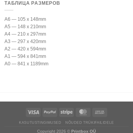
ТАБЛИЦА РАЗМЕРОВ
A6 — 105 x 148mm
A5 — 148 x 210mm
A4 — 210 x 297mm
A3 — 297 x 420mm
A2 — 420 x 594mm
A1 — 594 x 841mm
A0 — 841 x 1189mm
KASUTUSTINGIMUSED
NÕUDED TRÜKIFAILIDELE
Copyright 2026 ©
Printbox OÜ