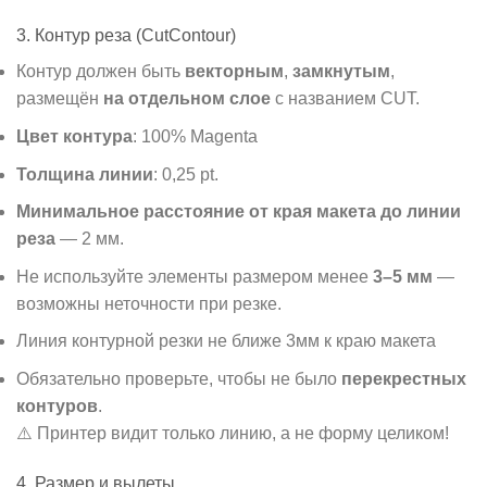
3. Контур реза (CutContour)
Контур должен быть
векторным
,
замкнутым
,
размещён
на отдельном слое
с названием CUT.
Цвет контура
: 100% Magenta
Толщина линии
: 0,25 pt.
Минимальное расстояние от края макета до линии
реза
— 2 мм.
Не используйте элементы размером менее
3–5 мм
—
возможны неточности при резке.
Линия контурной резки не ближе 3мм к краю макета
Обязательно проверьте, чтобы не было
перекрестных
контуров
.
⚠️ Принтер видит только линию, а не форму целиком!
4. Размер и вылеты