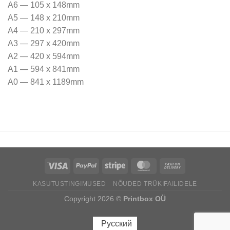
A6 — 105 x 148mm
A5 — 148 x 210mm
A4 — 210 x 297mm
A3 — 297 x 420mm
A2 — 420 x 594mm
A1 — 594 x 841mm
A0 — 841 x 1189mm
KASUTUSTINGIMUSED
NÕUDED TRÜKIFAILIDELE
Copyright 2026 ©
Printbox OÜ
Русский